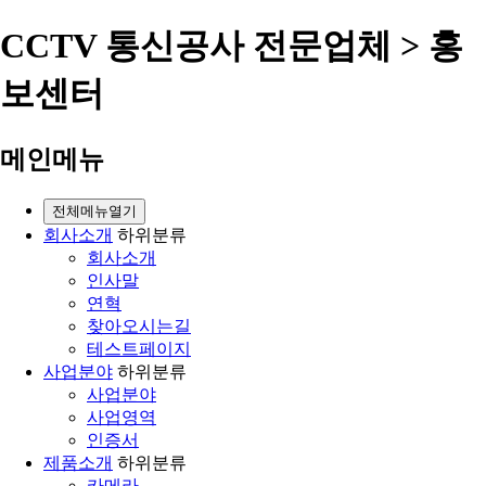
CCTV 통신공사 전문업체 > 홍
보센터
메인메뉴
전체메뉴열기
회사소개
하위분류
회사소개
인사말
연혁
찾아오시는길
테스트페이지
사업분야
하위분류
사업분야
사업영역
인증서
제품소개
하위분류
카메라