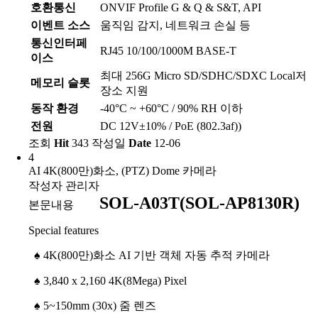
호환통신
ONVIF Profile G & Q & S&T, API
이벤트 소스
움직임 감지, 네트워크 손실 등
통신인터페
RJ45 10/100/1000M BASE-T
이스
최대 256G Micro SD/SDHC/SDXC Local저
메모리 슬롯
장소 지원
동작 환경
-40°C ~ +60°C / 90% RH 이하
전원
DC 12V±10% / PoE (802.3af))
조회
Hit
343
작성일
Date
12-06
4
AI 4K(800만)화소, (PTZ) Dome 카메라
작성자
관리자
SOL-A03T(SOL-AP8130R)
본문내용
Special features
♠
4K(800만)화소 AI 기반 객체 자동 추적 카메라
♠
3,840 x 2,160 4K(8Mega) Pixel
♠
5~150mm (30x) 줌 렌즈