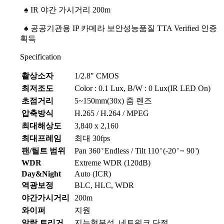
♠
IR 야간 가시거리 200m
♠
공공기관용 IP 카메라 보안성능품질 TTA Verified 인증
획득
Specification
촬상소자
1/2.8" CMOS
최저조도
Color : 0.1 Lux, B/W : 0 Lux(IR LED On)
초점거리
5~150mm(30x) 줌 렌즈
압축방식
H.265 / H.264 / MPEG
최대해상도
3,840 x 2,160
최대프레임
최대 30fps
팬/틸트 범위
Pan 360 ̊ Endless / Tilt 110 ̊ (-20 ̊ ~ 90 ̊)
WDR
Extreme WDR (120dB)
Day&Night
Auto (ICR)
역광보정
BLC, HLC, WDR
야간가시거리
200m
와이퍼
지원
알람 트리거
지능형분석, 네트워크 단절