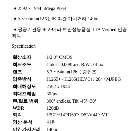
♠
2592 x 1944 5Mega Pixel
♠
5.3~65mm(12X)
, IR 야간 가시거리 140m
♠
공공기관용 IP 카메라 보안성능품질 TTA Verified 인증
획득
Specification
촬상소자
1/2.8" CMOS
최저조도
Color : 0.008Lux, B/W : 0Lux
렌즈
5.3 ~ 64mm(12배) 줌렌즈
압축방식
H.265+ / H.265(HEVC) / 264 / MJPEG
최대해상도
2592 x 1944
최대프레임
30fps
팬/틸트 범위
360° endless, Tilt -45°~30°
WDR
120dB
화각
H57°~H4°/D69°~D5°/V44°~V1°
영상 분석
지원
야간가시거리
140m