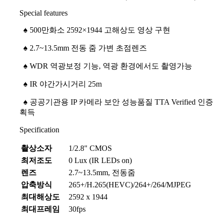
Special features
♠ 500만화소
2592×1944 고해상도 영상 구현
♠
2.7~13.5mm 전동 줌 가변 초점렌즈
♠
WDR 역광보정 기능, 역광 환경에서도 촬영가능
♠
IR 야간가시거리 25m
♠
공공기관용 IP 카메라 보안 성능품질 TTA Verified 인증
획득
Specification
촬상소자
1/2.8" CMOS
최저조도
0 Lux (IR LEDs on)
렌즈
2.7~13.5mm, 전동줌
압축방식
265+/H.265(HEVC)/264+/264/MJPEG
최대해상도
2592 x 1944
최대프레임
30fps