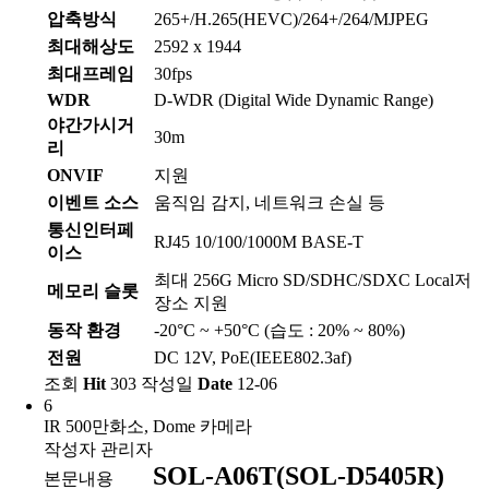
압축방식
265+/H.265(HEVC)/264+/264/MJPEG
최대해상도
2592 x 1944
최대프레임
30fps
WDR
D-WDR (Digital Wide Dynamic Range)
야간가시거
30m
리
ONVIF
지원
이벤트 소스
움직임 감지, 네트워크 손실 등
통신인터페
RJ45 10/100/1000M BASE-T
이스
최대 256G Micro SD/SDHC/SDXC Local저
메모리 슬롯
장소 지원
동작 환경
-20°C ~ +50°C (습도 : 20% ~ 80%)
전원
DC 12V, PoE(IEEE802.3af)
조회
Hit
303
작성일
Date
12-06
6
IR 500만화소, Dome 카메라
작성자
관리자
SOL-A06T(SOL-D5405R)
본문내용