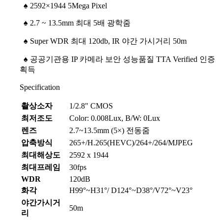
♠
2592×1944 5Mega Pixel
♠
2.7 ~ 13.5mm 최대 5배 광학줌
♠
Super WDR 최대 120db, IR 야간 가시거리 50m
♠
공공기관용 IP 카메라 보안 성능품질 TTA Verified 인증
획득
Specification
촬상소자
1/2.8" CMOS
최저조도
Color: 0.008Lux, B/W: 0Lux
렌즈
2.7~13.5mm (5×) 전동줌
압축방식
265+/H.265(HEVC)/264+/264/MJPEG
최대해상도
2592 x 1944
최대프레임
30fps
WDR
120dB
화각
H99°~H31°/ D124°~D38°/V72°~V23°
야간가시거
50m
리