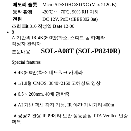
메모리 슬롯
Micro SD/SDHC/SDXC (Max 512GB)
동작 환경
-20℃ ~ +70℃, 90% RH 이하
전원
DC 12V, PoE+(IEEE802.3at)
조회
Hit
316
작성일
Date
12-06
8
AI기반의 IR 4K(800만)화소, 스피드 돔 카메라
작성자
관리자
SOL-A08T (SOL-P8240R)
본문내용
Special features
♠
4K(800만)화소 네트워크 카메라
♠
1/1.8형 CMOS, 3840×2160 고해상도 영상
♠
6.5 ~ 260mm, 40배 광학줌
♠
AI 기반 객체 감지 기능, IR 야간 가시거리 400m
♠
공공기관용 IP 카메라 보안 성능품질 TTA Verified 인증
획득