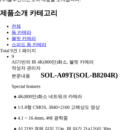
제품소개 카테고리
전체
돔 카메라
블릿 카메라
스피드 돔 카메라
Total 9건
1 페이지
9
AI기반의 IR 4K(800만)화소, 블릿 카메라
작성자
관리자
SOL-A09T(SOL-B8204R)
본문내용
Special features
♠
4K(800만)화소 네트워크 카메라
♠
1/1.8형 CMOS, 3840×2160 고해상도 영상
♠
4.1 ~ 16.4mm, 4배 광학줌
♠
AI 기반 객체 감지 기능, IR 야간 가시거리 30m