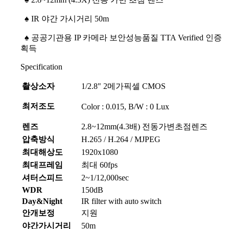
♠
IR 야간 가시거리 50m
♠
공공기관용 IP 카메라 보안성능품질 TTA Verified 인증
획득
Specification
촬상소자
1/2.8" 2메가픽셀 CMOS
최저조도
Color : 0.015, B/W : 0 Lux
렌즈
2.8~12mm(4.3배) 전동가변초점렌즈
압축방식
H.265 / H.264 / MJPEG
최대해상도
1920x1080
최대프레임
최대 60fps
셔터스피드
2~1/12,000sec
WDR
150dB
Day&Night
IR filter with auto switch
안개보정
지원
야간가시거리
50m