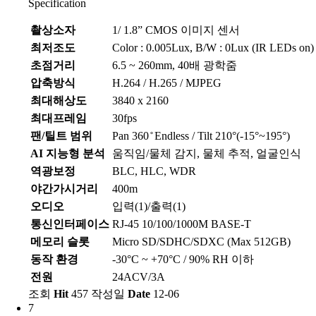
Specification
촬상소자
1/ 1.8” CMOS 이미지 센서
최저조도
Color : 0.005Lux, B/W : 0Lux (IR LEDs on)
초점거리
6.5 ~ 260mm, 40배 광학줌
압축방식
H.264 / H.265 / MJPEG
최대해상도
3840 x 2160
최대프레임
30fps
팬/틸트 범위
Pan 360 ̊ Endless / Tilt 210°(-15°~195°)
AI 지능형 분석
움직임/물체 감지, 물체 추적, 얼굴인식
역광보정
BLC, HLC, WDR
야간가시거리
400m
오디오
입력(1)/출력(1)
통신인터페이스
RJ-45 10/100/1000M BASE-T
메모리 슬롯
Micro SD/SDHC/SDXC (Max 512GB)
동작 환경
-30°C ~ +70°C / 90% RH 이하
전원
24ACV/3A
조회
Hit
457
작성일
Date
12-06
7