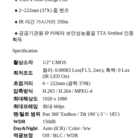
♠
2~222mm (37X) 줌 렌즈
♠
IR 야간 가시거리 350m
♠
공공기관용 IP 카메라 보안성능품질 TTA Verified 인증
획득
Specification
촬상소자
1/2" CMOS
컬러: 0.00083 Lux(F1.5, 2sec), 흑백: 0 Lux
최저조도
(IR LED On)
초점거리
6 ~ 222mm (광학 37배)
압축방식
H.265 / H.264 / MPEG-4
최대해상도
1920 x 1080
최대프레임
최대 60fps
팬/틸트 범위
Pan 360 ̊ Endless / Tilt 190 ̊ (-5 ̊ ~ 185 ̊)
WDR
150dB
Day&Night
Auto (ICR) / Color / b/w
역광보정
Off / BLC / WDR