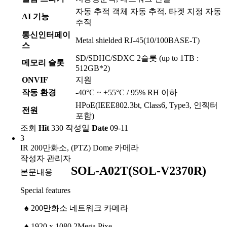
자동 추적 객체 자동 추적, 타겟 지정 자동
AI 기능
추적
통신인터페이
Metal shielded RJ-45(10/100BASE-T)
스
SD/SDHC/SDXC 2슬롯 (up to 1TB :
메모리 슬롯
512GB*2)
ONVIF
지원
작동 환경
-40°C ~ +55°C / 95% RH 이하
HPoE(IEEE802.3bt, Class6, Type3, 인젝터
전원
포함)
조회
Hit
330
작성일
Date
09-11
3
IR 200만화소, (PTZ) Dome 카메라
작성자
관리자
SOL-A02T(SOL-V2370R)
본문내용
Special features
♠
200만화소 네트워크 카메라
♠
1920 x 1080 2Mega Pixe