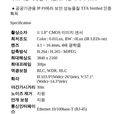
♠
공공기관용 IP 카메라 보안 성능품질 TTA Verified 인증
획득
Specification
촬상소자
1/ 1.8” CMOS 이미지 센서
최저조도
Color : 0.01Lux, BW : 0Lux (IR LEDs on)
렌즈
4.1 ~ 16.4mm, 4배 광학줌
압축방식
H.264 / H.265 / MJPEG
최대해상도
3840 x 2160
최대프레임
30fps
역광보정
BLC, WDR, HLC
H:103.9°(Wide)~26°(tele), V:57.1°
화각
(Wide)~14.3°(tele)
야간가시거리
30m
노이즈 제거
지원
안개 보정
지원
통신인터페이
Ethernet 10/100base-T (RJ-45)
스