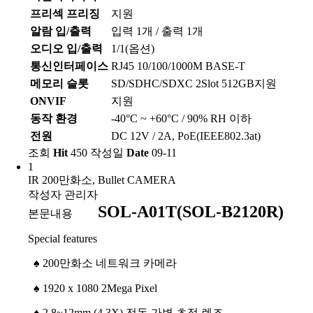
프리섹 프리징
지원
알람 입/출력
입력 1개 / 출력 1개
오디오 입/출력
1/1(옵션)
통신인터페이스
RJ45 10/100/1000M BASE-T
메모리 슬롯
SD/SDHC/SDXC 2Slot 512GB지원
ONVIF
지원
동작 환경
-40°C ~ +60°C / 90% RH 이하
전원
DC 12V / 2A, PoE(IEEE802.3at)
조회
Hit
450
작성일
Date
09-11
1
IR 200만화소, Bullet CAMERA
작성자
관리자
SOL-A01T(SOL-B2120R)
본문내용
Special features
♠
200만화소 네트워크 카메라
♠
1920 x 1080 2Mega Pixel
♠
2.8~12mm (4.3X) 전동 가변 초점 렌즈